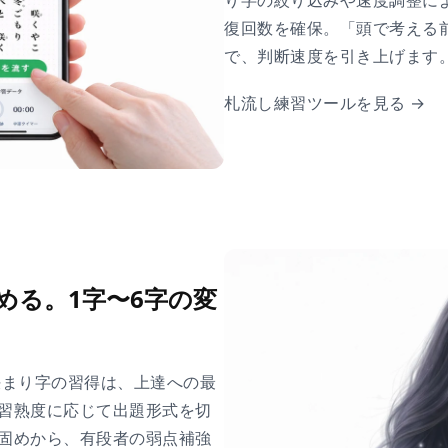
り字の絞り込みや速度調整に
復回数を確保。「頭で考える
で、判断速度を引き上げます
札流し練習ツールを見る →
める。1字〜6字の変
決まり字の習得は、上達への最
習熟度に応じて出題形式を切
固めから、有段者の弱点補強