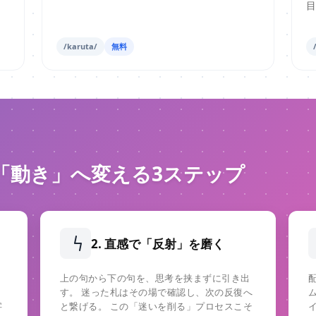
/karuta/
無料
「動き」へ変える3ステップ
2. 直感で「反射」を磨く
、
上の句から下の句を、思考を挟まずに引き出
す。 迷った札はその場で確認し、次の反復へ
字
と繋げる。 この「迷いを削る」プロセスこそ