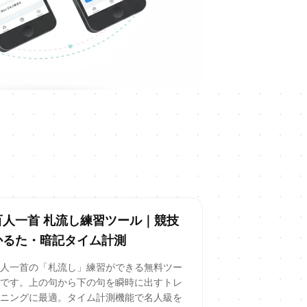
百人一首 札流し練習ツール｜競技
かるた・暗記タイム計測
百人一首の「札流し」練習ができる無料ツー
ルです。上の句から下の句を瞬時に出すトレ
ーニングに最適。タイム計測機能で名人級を