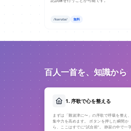
記訓練を行うことが可能です。
/karuta/
無料
百人一首を、知識から
1. 序歌で心を整える
まずは「難波津に〜」の序歌で呼吸を整え
集中力を高めます。 ボタンを押した瞬間か
ら、ここはすでに“試合前”。 静寂の中で一