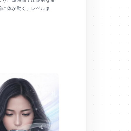
より、短時間で圧倒的な反
前に体が動く」レベルま
。