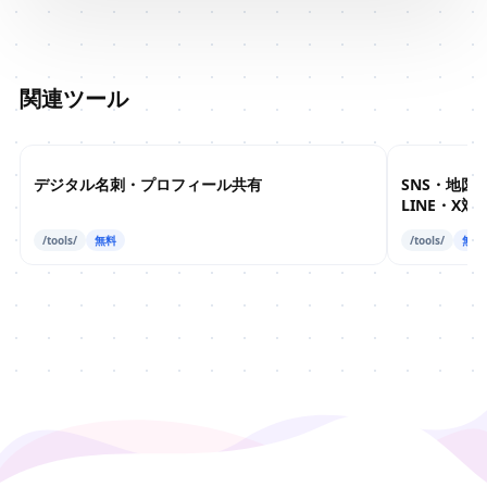
関連ツール
デジタル名刺・プロフィール共有
SNS・地図
LINE・X対
/tools/
無料
/tools/
無料