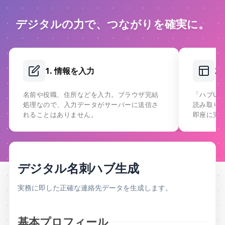
デジタルの力で、つながりを確実に。
1. 情報を入力
2
名前や役職、住所などを入力。ブラウザ完結
「ハブU
処理なので、入力データがサーバーに送信さ
読み取り
れることはありません。
即座に完
デジタル名刺ハブ生成
実務に即した正確な連絡先データを生成します。
基本プロフィール